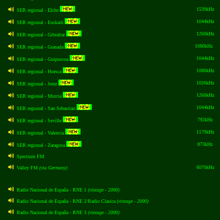
1539kHz
SER regional - Elche
1044kHz
SER regional - Euskadi
1260kHz
SER regional - Gibraltar
1080kHz
SER regional - Granada
1044kHz
SER regional - Guipuscoa
1080kHz
SER regional - Huesca
1026kHz
SER regional - Jerez
1260kHz
SER regional - Murcia
1044kHz
SER regional - San Sebastian
792kHz
SER regional - Seville
1179kHz
SER regional - Valencia
873kHz
SER regional - Zaragosa
Spectrum FM
6070kHz
Valley FM
(via Germany)
Radio Nacional de España - RNE 1
(vintage - 2000)
Radio Nacional de España - RNE 2/Radio Clasica
(vintage - 2000)
Radio Nacional de España - RNE 3
(vintage - 2000)