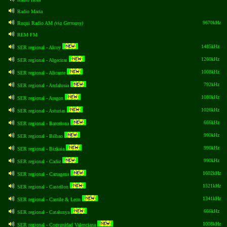
Radio Maria
9670kHz
Ruqui Radio AM
(via Germany)
REM FM
1485kHz
SER regional - Alcoy
1260kHz
SER regional - Algeciras
1008kHz
SER regional - Alicante
792kHz
SER regional - Andalusia
1080kHz
SER regional - Aragon
1026kHz
SER regional - Asturias
666kHz
SER regional - Barcelona
990kHz
SER regional - Bilbao
990kHz
SER regional - Bizkaia
990kHz
SER regional - Cadiz
1602kHz
SER regional - Cartagena
1521kHz
SER regional - Castellon
1341kHz
SER regional - Castile & Leon
666kHz
SER regional - Catalunya
1008kHz
SER regional - Comunidad Valenciana