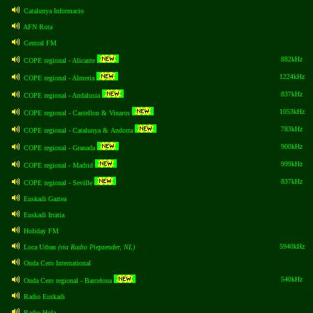
Catalunya Informacio
AFN Rota
Central FM
882kHz
COPE regional - Alicante
1224kHz
COPE regional - Almeria
837kHz
COPE regional - Andalusia
1053kHz
COPE regional - Castellon & Vinaros
783kHz
COPE regional - Catalunya & Andorra
900kHz
COPE regional - Granada
999kHz
COPE regional - Madrid
837kHz
COPE regional - Seville
Euskadi Gaztea
Euskadi Irratia
Holiday FM
5940kHz
Loca Urban
(via Radio Piepzender, NL)
Onda Cero International
540kHz
Onda Cero regional - Barcelona
Radio Euskadi
Radio Hola