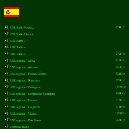
774kHz
RNE Radio Nacional
RNE Radio Clasica
RNE Radio 3
RNE Radio 4
576kHz
RNE Radio 5
612kHz
RNE regional - Alava
936kHz
RNE regional - Alicante
621kHz
RNE regional - Balearic Islands
576kHz
RNE regional - Barcelona
1152kHz
RNE regional - Cartagena
936kHz
RNE regional - Comunidad Valenciana
612kHz
RNE regional - Euskadi
774kHz
RNE regional - Guipuzcoa
1152kHz
RNE regional - Murcia
558kHz
RNE regional - Pais Vasco
Catalunya Radio